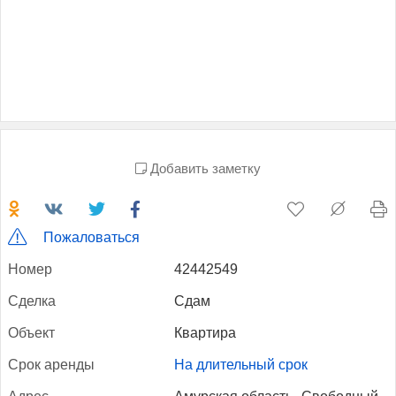
Добавить заметку
Пожаловаться
Но­мер
42442549
Сдел­ка
Сдам
Объ­ект
Квартира
Срок арен­ды
На длительный срок