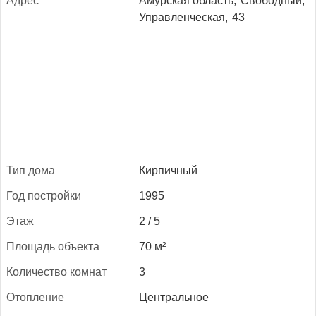
Ад­рес
Амурская область,
Свободный,
Управленческая,
43
Тип до­ма
Кирпичный
Год пос­трой­ки
1995
Этаж
2 / 5
Пло­щадь объ­ек­та
70 м²
Ко­личес­тво ком­нат
3
Отоп­ле­ние
Центральное