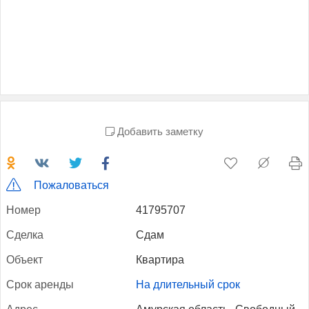
Добавить заметку
Пожаловаться
Но­мер
41795707
Сдел­ка
Сдам
Объ­ект
Квартира
Срок арен­ды
На длительный срок