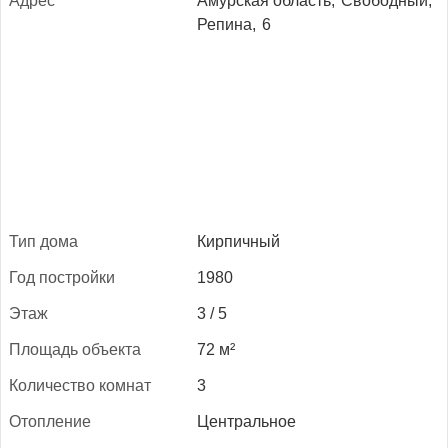
Ад­рес
Амурская область,
Свободный,
Репина,
6
Тип до­ма
Кирпичный
Год пос­трой­ки
1980
Этаж
3 / 5
Пло­щадь объ­ек­та
72 м²
Ко­личес­тво ком­нат
3
Отоп­ле­ние
Центральное