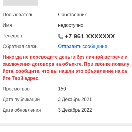
Поль­зо­ватель
Собственник
Имя
недоступно
+7 961 XXXXXXX
Те­лефон
Об­ратная связь
Отправить сообщение
Прос­мотров
150
Да­та пуб­ли­кации
3 Декабрь 2021
Да­та об­новле­ния
3 Декабрь 2022