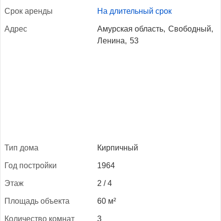
Срок арен­ды
На длительный срок
Ад­рес
Амурская область,
Свободный,
Ленина,
53
Тип до­ма
Кирпичный
Год пос­трой­ки
1964
Этаж
2 / 4
Пло­щадь объ­ек­та
60 м²
Ко­личес­тво ком­нат
3