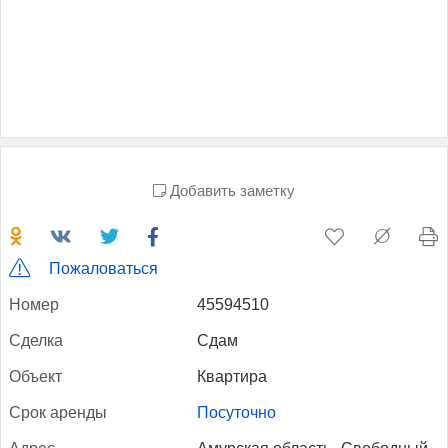
Добавить заметку
Пожаловаться
Но­мер
45594510
Сдел­ка
Сдам
Объ­ект
Квартира
Срок арен­ды
Посуточно