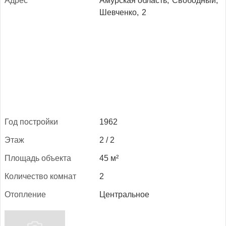
Ад­рес
Амурская область,
Свободный,
Шевченко,
2
Год пос­трой­ки
1962
Этаж
2 / 2
Пло­щадь объ­ек­та
45 м²
Ко­личес­тво ком­нат
2
Отоп­ле­ние
Центральное