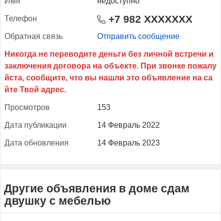
Имя
недоступно
+7 982 XXXXXXX
Те­лефон
Об­ратная связь
Отправить сообщение
Прос­мотров
153
Да­та пуб­ли­кации
14 Февраль 2022
Да­та об­новле­ния
14 Февраль 2023
Другие объявления в доме сдам
двушку с мебелью