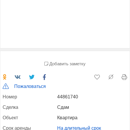
Добавить заметку
Пожаловаться
Но­мер
44861740
Сдел­ка
Сдам
Объ­ект
Квартира
Срок арен­ды
На длительный срок