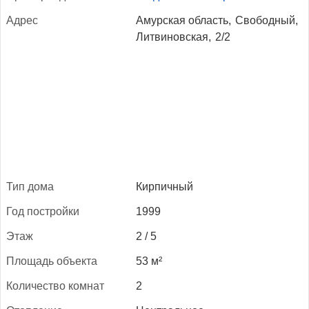
Ад­рес
Амурская область,
Свободный,
Литвиновская,
2/2
Тип до­ма
Кирпичный
Год пос­трой­ки
1999
Этаж
2 / 5
Пло­щадь объ­ек­та
53 м²
Ко­личес­тво ком­нат
2