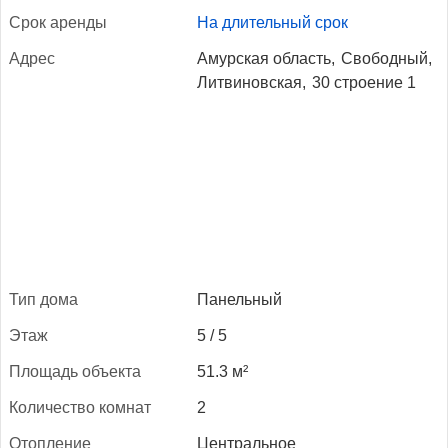
Срок арен­ды
На длительный срок
Ад­рес
Амурская область,
Свободный,
Литвиновская,
30 строение 1
Тип до­ма
Панельный
Этаж
5 / 5
Пло­щадь объ­ек­та
51.3 м²
Ко­личес­тво ком­нат
2
Отоп­ле­ние
Центральное