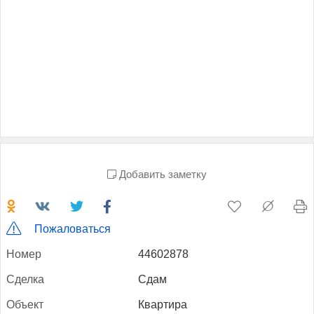
Добавить заметку
Пожаловаться
Но­мер
44602878
Сдел­ка
Сдам
Объ­ект
Квартира