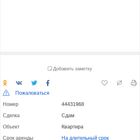
Добавить заметку
Пожаловаться
Но­мер
44431968
Сдел­ка
Сдам
Объ­ект
Квартира
Срок арен­ды
На длительный срок