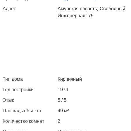
Ад­рес
Амурская область,
Свободный,
Инженерная,
79
Тип до­ма
Кирпичный
Год пос­трой­ки
1974
Этаж
5 / 5
Пло­щадь объ­ек­та
49 м²
Ко­личес­тво ком­нат
2