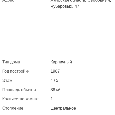
Ад­рес
Амурская область,
Свободный,
Чубаровых,
47
Тип до­ма
Кирпичный
Год пос­трой­ки
1987
Этаж
4 / 5
Пло­щадь объ­ек­та
38 м²
Ко­личес­тво ком­нат
1
Отоп­ле­ние
Центральное