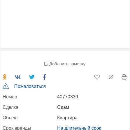
Добавить заметку
Пожаловаться
Но­мер
40770330
Сдел­ка
Сдам
Объ­ект
Квартира
Срок арен­ды
На длительный срок