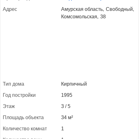
Ад­рес
Амурская область,
Свободный,
Комсомольская,
38
Тип до­ма
Кирпичный
Год пос­трой­ки
1995
Этаж
3 / 5
Пло­щадь объ­ек­та
34 м²
Ко­личес­тво ком­нат
1