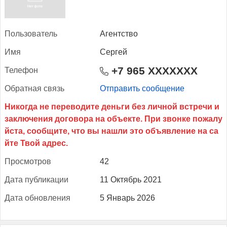
Поль­зо­ватель
Агентство
Имя
Сергей
+7 965 XXXXXXX
Те­лефон
Об­ратная связь
Отправить сообщение
Прос­мотров
42
Да­та пуб­ли­кации
11 Октябрь 2021
Да­та об­новле­ния
5 Январь 2026