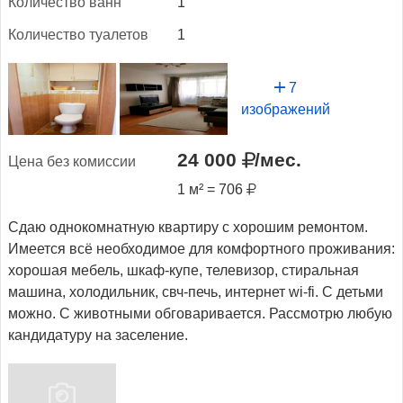
Ко­личес­тво ванн
1
Ко­личес­тво ту­але­тов
1
7
изображений
24 000
/мес.
Це­на без ко­мис­сии
1 м² = 706
Сдаю однокомнатную квартиру с хорошим ремонтом.
Имеется всё необходимое для комфортного проживания:
хорошая мебель, шкаф-купе, телевизор, стиральная
машина, холодильник, свч-печь, интернет wi-fi. С детьми
можно. С животными обговаривается. Рассмотрю любую
кандидатуру на заселение.