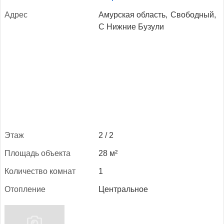
Ад­рес
Амурская область,
Свободный,
С Нижние Бузули
Этаж
2 / 2
Пло­щадь объ­ек­та
28 м²
Ко­личес­тво ком­нат
1
Отоп­ле­ние
Центральное