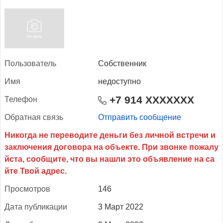
Поль­зо­ватель
Собственник
Имя
недоступно
+7 914 XXXXXXX
Те­лефон
Об­ратная связь
Отправить сообщение
Прос­мотров
146
Да­та пуб­ли­кации
3 Март 2022