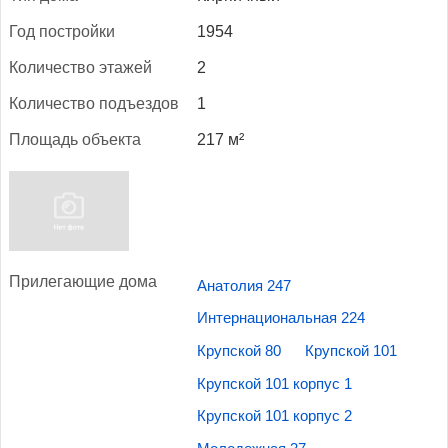
Год пос­трой­ки
1954
Ко­личес­тво эта­жей
2
Ко­личес­тво подъ­ез­дов
1
Пло­щадь объ­ек­та
217 м²
При­лега­ющие до­ма
Анатолия 247
Интернациональная 224
Крупской 80
Крупской 101
Крупской 101 корпус 1
Крупской 101 корпус 2