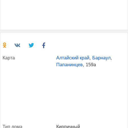
Кар­та
Алтайский край
,
Барнаул
,
Папанинцев
,
159а
Тип до­ма
Кирпичный