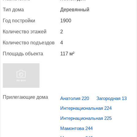
Тип до­ма
Деревянный
Год пос­трой­ки
1900
Ко­личес­тво эта­жей
2
Ко­личес­тво подъ­ез­дов
4
Пло­щадь объ­ек­та
117 м²
При­лега­ющие до­ма
Анатолия 220
Загородная 13
Интернациональная 224
Интернациональная 225
Мамонтова 244