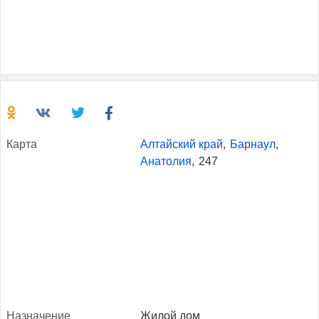
Кар­та
Алтайский край
,
Барнаул
,
Анатолия
,
247
Наз­на­чение
Жилой дом