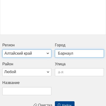
Ре­ги­он
Го­род
Рай­он
Ули­ца
Любой
Наз­ва­ние
Очистка
Найти