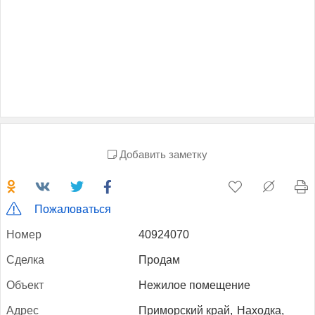
Добавить заметку
Пожаловаться
Но­мер
40924070
Сдел­ка
Продам
Объ­ект
Нежилое помещение
Ад­рес
Приморский край,
Находка,