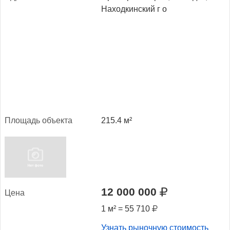
Находкинский г о
Пло­щадь объ­ек­та
215.4 м²
12 000 000
Це­на
1 м² = 55 710
Узнать рыночную стоимость