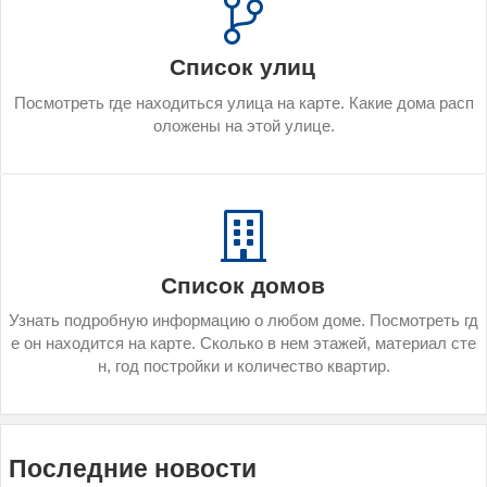
Список улиц
Пос­мотреть где на­ходить­ся ули­ца на кар­те. Ка­кие до­ма рас­п
о­ложе­ны на этой ули­це.
Список домов
Уз­нать под­робную ин­форма­цию о лю­бом до­ме. Пос­мотреть гд
е он на­ходит­ся на кар­те. Сколь­ко в нем эта­жей, ма­тери­ал сте
н, год пос­трой­ки и ко­личес­тво квар­тир.
Последние новости