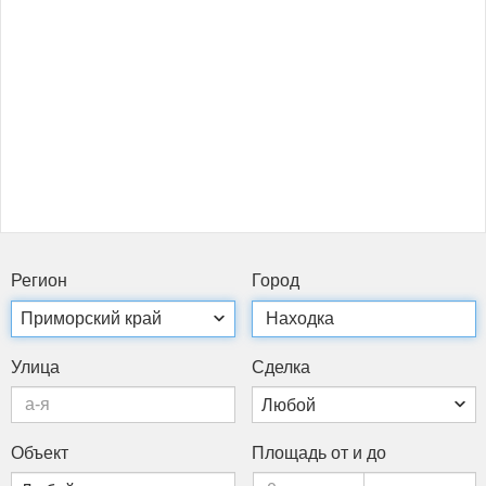
Ре­ги­он
Го­род
Ули­ца
Сдел­ка
Объ­ект
Пло­щадь от и до