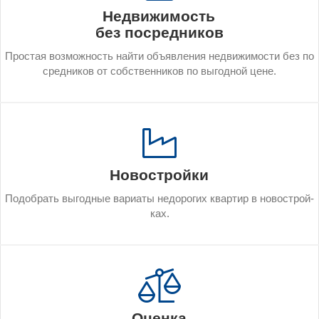
Недвижимость
без посредников
Прос­тая воз­можность най­ти объ­яв­ле­ния нед­ви­жимос­ти без по
с­редни­ков от собс­твен­ни­ков по вы­год­ной це­не.
Новостройки
По­доб­рать вы­год­ные ва­ри­аты не­доро­гих квар­тир в но­вос­трой­
ках.
Оценка