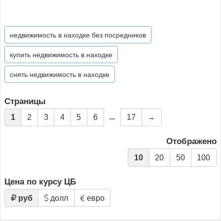
недвижимость в находке без посредников
купить недвижимость в находке
снять недвижимость в находке
Страницы
...
1
2
3
4
5
6
17
→
Отображено
10
20
50
100
Цена по курсу ЦБ
руб
долл
евро