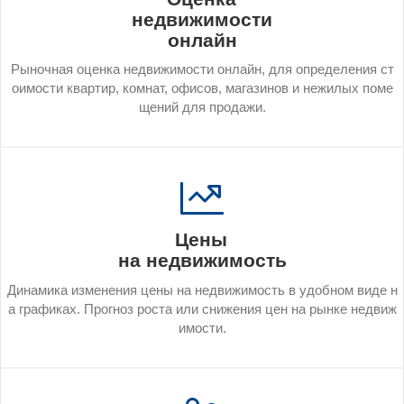
недвижимости
онлайн
Ры­ноч­ная оцен­ка нед­ви­жимос­ти он­лайн, для оп­ре­деле­ния ст
о­имос­ти квар­тир, ком­нат, офи­сов, ма­гази­нов и не­жилых по­ме
ще­ний для про­дажи.
Цены
на недвижимость
Ди­нами­ка из­ме­нения це­ны на нед­ви­жимость в удоб­ном ви­де н
а гра­фиках. Прог­ноз рос­та или сни­жения цен на рын­ке нед­ви­ж
имос­ти.