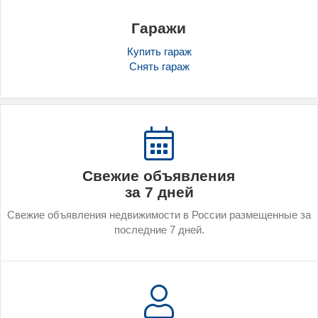
Гаражи
Купить гараж
Снять гараж
Свежие объявления
за 7 дней
Све­жие объ­яв­ле­ния нед­ви­жимос­ти в Рос­сии раз­ме­щен­ные за
пос­ледние 7 дней.