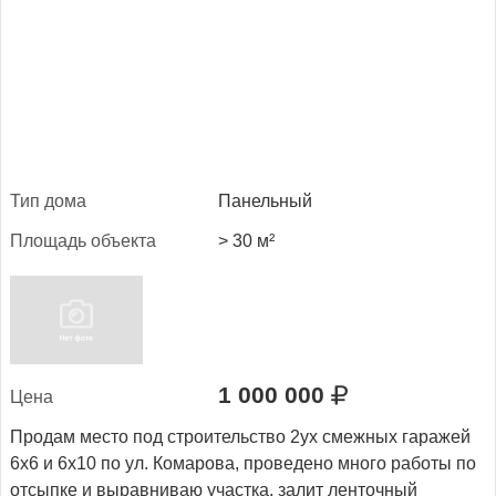
Тип до­ма
Панельный
Пло­щадь объ­ек­та
> 30 м²
1 000 000
Це­на
Продам место под строительство 2ух смежных гаражей
6х6 и 6х10 по ул. Комарова, проведено много работы по
отсыпке и выравниваю участка, залит ленточный