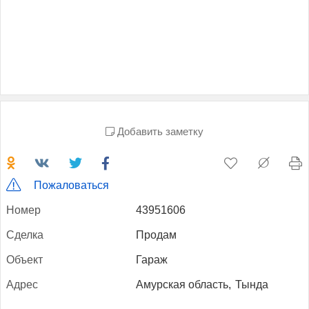
Добавить заметку
Пожаловаться
Но­мер
43951606
Сдел­ка
Продам
Объ­ект
Гараж
Ад­рес
Амурская область,
Тында