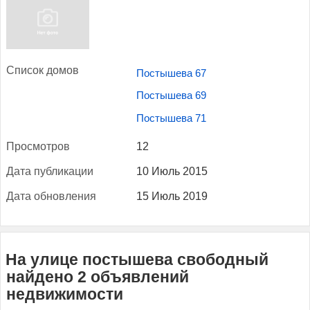
Спи­сок до­мов
Постышева 67
Постышева 69
Постышева 71
Прос­мотров
12
Да­та пуб­ли­кации
10 Июль 2015
Да­та об­новле­ния
15 Июль 2019
На улице постышева свободный
найдено 2 объявлений
недвижимости