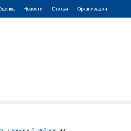
Оценка
Новости
Cтатьи
Организации
ть
,
Свободный
,
Зейская
,
43