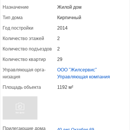
Наз­на­чение
Жилой дом
Тип до­ма
Кирпичный
Год пос­трой­ки
2014
Ко­личес­тво эта­жей
2
Ко­личес­тво подъ­ез­дов
2
Ко­личес­тво квар­тир
29
Уп­равля­ющая ор­га­
ООО "Жилсервис"
низа­ция
Управляющая компания
Пло­щадь объ­ек­та
1192 м²
При­лега­ющие до­ма
40 лет Октября 69