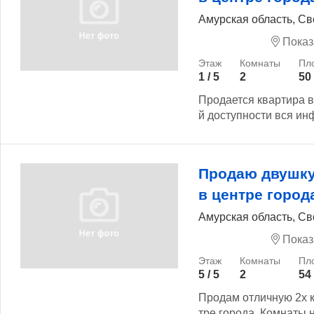
Амурская область, Св
Показ
1 / 5
2
50
Продается квартира в
й доступности вся инф
Продаю двушку
в центре город
Амурская область, Св
Показ
5 / 5
2
54
Продам отличную 2х 
тре города. Комнаты н