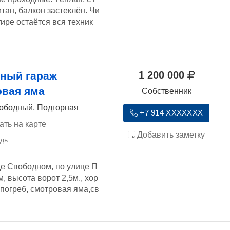
тан, балкон застеклён. Чи
тире остаётся вся техник
1 200 000
ный гараж
овая яма
Собственник
вободный, Подгорная
+7 914 XXXXXXX
ать на карте
Добавить заметку
де Свободном, по улице П
, высота ворот 2,5м., хор
погреб, смотровая яма,св