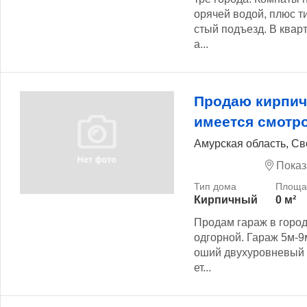
орячей водой, плюс ти
стый подъезд. В квар
а...
Продаю кирпич
имеется смотр
Амурская область, С
Показ
Кирпичный
0 м²
Продам гараж в горо
одгорной. Гараж 5м-9м
оший двухуровневый 
ет...