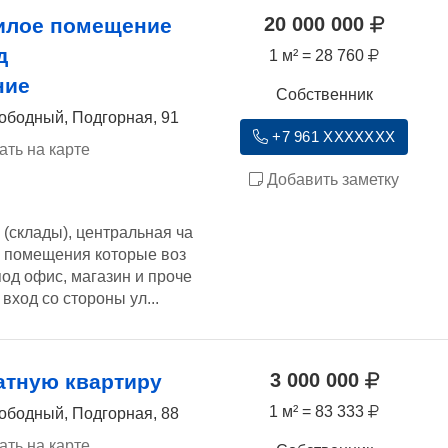
20 000 000
илое помещение
д
1 м² = 28 760
ние
Собственник
ободный, Подгорная, 91
+7 961 XXXXXXX
ать на карте
Добавить заметку
склады), центральная ча
ть помещения которые воз
од офис, магазин и проче
вход со стороны ул...
3 000 000
атную квартиру
1 м² = 83 333
ободный, Подгорная, 88
ать на карте