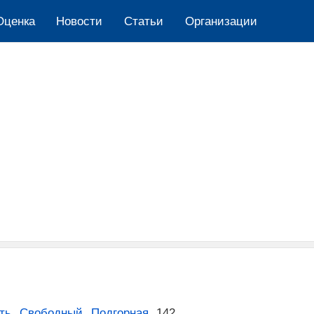
Оценка
Новости
Cтатьи
Организации
ть
,
Свободный
,
Подгорная
,
142