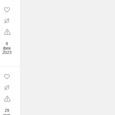
9
фев
2023
29
янв