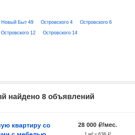
Новый Быт 49
Островского 4
Островского 6
Островского 12
Островского 14
ый найдено 8 объявлений
28 000
/мес.
ную квартиру со
ами с мебелью
1 м² = 636