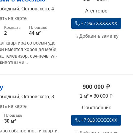
ободный, Островского, 4
Агентство
ать на карте
+7 965 XXXXXXX
2
44 м²
Добавить заметку
я квартира со всеми удо
три имеется хорошая мебе
а, телевизор, свч-печь, wi-
 животными...
900 000
у
1 м² = 30 000
ободный, Островского, 8
ать на карте
Собственник
+7 918 XXXXXXX
30 м²
аво собственности кварти
Добавить заметку