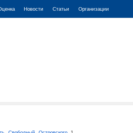
Оценка
Новости
Cтатьи
Организации
ть
,
Свободный
,
Островского
,
1