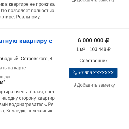
ик в квартире не прожива
 Что позволяет полностью
ртире. Реальному...
6 000 000
атную квартиру с
1 м² = 103 448
ободный, Островского, 4
Собственник
ать на карте
+7 909 XXXXXXX
 м²
Добавить заметку
тира очень тёплая, свет
 на одну сторону, квартир
вый водонагреватель. Ря
ла, Колледж, полеклиник