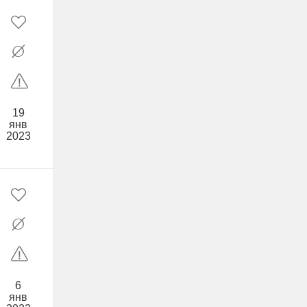
19
янв
2023
6
янв