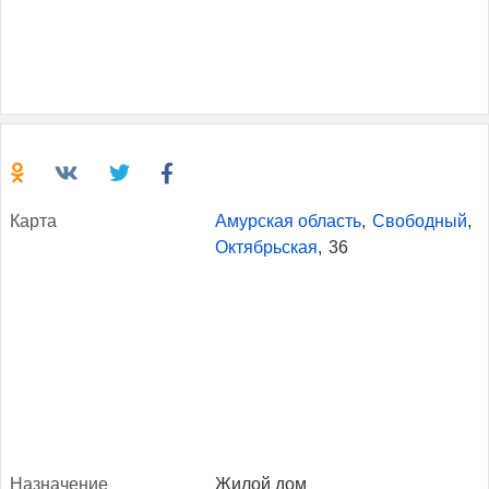
Кар­та
Амурская область
,
Свободный
,
Октябрьская
,
36
Наз­на­чение
Жилой дом