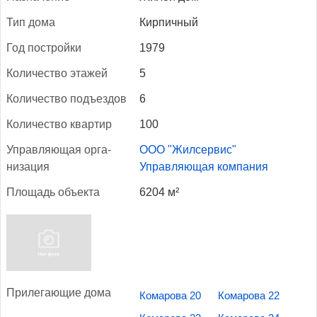
Тип до­ма
Кирпичный
Год пос­трой­ки
1979
Ко­личес­тво эта­жей
5
Ко­личес­тво подъ­ез­дов
6
Ко­личес­тво квар­тир
100
Уп­равля­ющая ор­га­
ООО "Жилсервис"
низа­ция
Управляющая компания
Пло­щадь объ­ек­та
6204 м²
При­лега­ющие до­ма
Комарова 20
Комарова 22