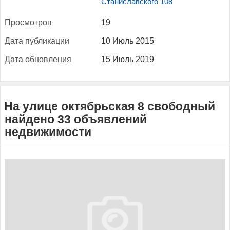
Станиславского 108
Прос­мотров
19
Да­та пуб­ли­кации
10 Июль 2015
Да­та об­новле­ния
15 Июль 2019
На улице октябрьская 8 свободный
найдено 33 объявлений
недвижимости