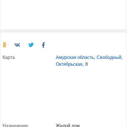
Кар­та
Амурская область
,
Свободный
,
Октябрьская
,
8
Наз­на­чение
Жилой дом