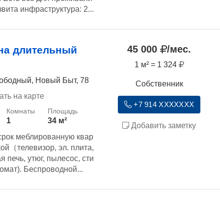
звита инфраструктура: 2...
45 000
/мес.
на длительный
1 м² = 1 324
ободный, Новый Быт, 78
Собственник
ать на карте
+7 914 XXXXXXX
1
34 м²
Добавить заметку
срок меблированную квар
кой（телевизор, эл. плита,
 печь, утюг, пылесос, сти
омат). Беспроводной...