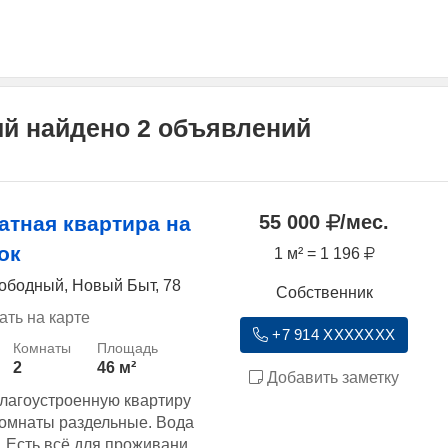
ый найдено 2 объявлений
55 000
/мес.
атная квартира на
ок
1 м² = 1 196
ободный, Новый Быт, 78
Собственник
ать на карте
+7 914 XXXXXXX
2
46 м²
Добавить заметку
благоустроенную квартиру
комнаты раздельные. Вода
. Есть всё для проживани