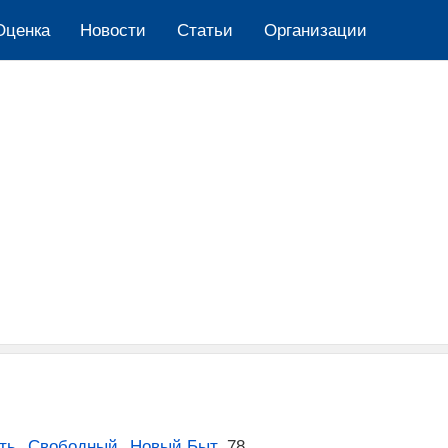
Оценка
Новости
Cтатьи
Организации
ть
,
Свободный
,
Новый Быт
,
78