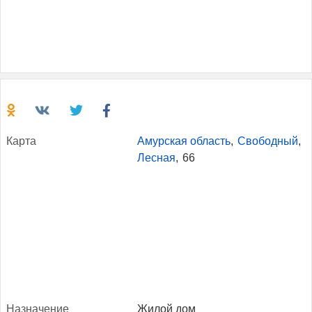
Кар­та
Амурская область
,
Свободный
,
Лесная
,
66
Наз­на­чение
Жилой дом