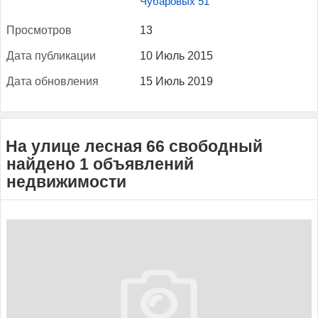
Чубаровых 51
Прос­мотров
13
Да­та пуб­ли­кации
10 Июль 2015
Да­та об­новле­ния
15 Июль 2019
На улице лесная 66 свободный
найдено 1 объявлений
недвижимости