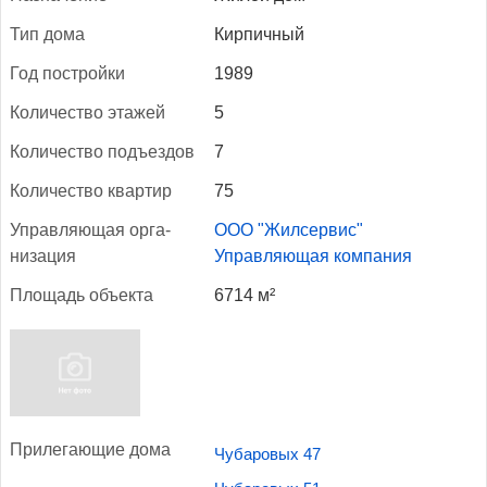
Тип до­ма
Кирпичный
Год пос­трой­ки
1989
Ко­личес­тво эта­жей
5
Ко­личес­тво подъ­ез­дов
7
Ко­личес­тво квар­тир
75
Уп­равля­ющая ор­га­
ООО "Жилсервис"
низа­ция
Управляющая компания
Пло­щадь объ­ек­та
6714 м²
При­лега­ющие до­ма
Чубаровых 47