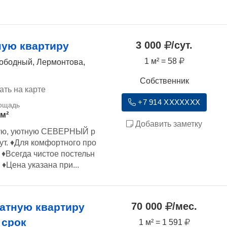
3 000
/сут.
ную квартиру
1 м² = 58
вободный, Лермонтова,
Собственник
ать на карте
+7 914 XXXXXXX
 м²
Добавить заметку
стую, уютную СЕВЕРНЫЙ р
ут. ♦️Для комфортного про
♦️Всегда чистое постельн
♦️Цена указана при...
70 000
/мес.
атную квартиру
 срок
1 м² = 1 591