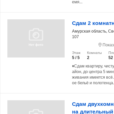
емя...
Сдам 2 комнат
Амурская область, С
107
Показ
5 / 5
2
52
♦️Сдам квартиру, чи
айон, до центра 5 мин
живания имеется всё. 
ое бельё и полотенца. 
Сдам двухкомн
на длительный