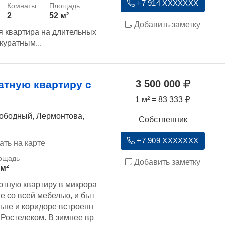
+7 914 XXXXXXX
2
52 м²
Добавить заметку
я квартира на длительных
куратным...
3 500 000
атную квартиру с
1 м² = 83 333
вободный, Лермонтова,
Собственник
+7 909 XXXXXXX
ать на карте
Добавить заметку
 м²
ютную квартиру в микрора
 со всей мебелью, и быт
льне и коридоре встроенн
Ростелеком. В зимнее вр