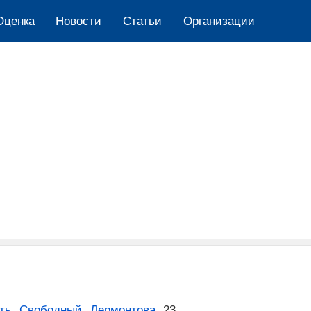
Оценка
Новости
Cтатьи
Организации
ть
,
Свободный
,
Лермонтова
,
23