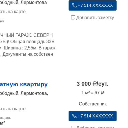
вободный, Лермонтова
+7 914 XXXXXXX
ать на карте
Добавить заметку
ЧНЫЙ ГАРАЖ. СЕВЕРН
Ы)! Общая площадь 33м
м. Ширина : 2,55м. В гараж
а. Документы на собствен
3 000
/сут.
атную квартиру
1 м² = 67
вободный, Лермонтова,
Собственник
ать на карте
+7 914 XXXXXXX
 м²