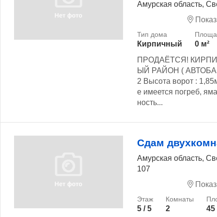
Амурская область, С
Показ
Кирпичный
0 м²
ПРОДАЁТСЯ! КИРПИ
ЫЙ РАЙОН ( АВТОБАЗ
2 Высота ворот : 1,85
е имеется погреб, ям
ность...
Сдам двухкомн
Амурская область, С
107
Показ
5 / 5
2
45