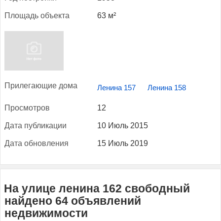
Пло­щадь объ­ек­та
63 м²
При­лега­ющие до­ма
Ленина 157
Ленина 158
Прос­мотров
12
Да­та пуб­ли­кации
10 Июль 2015
Да­та об­новле­ния
15 Июль 2019
На улице ленина 162 свободный
найдено 64 объявлений
недвижимости