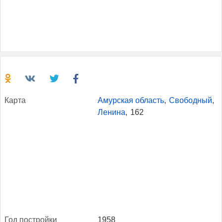
Кар­та
Амурская область
,
Свободный
,
Ленина
,
162
Год пос­трой­ки
1958