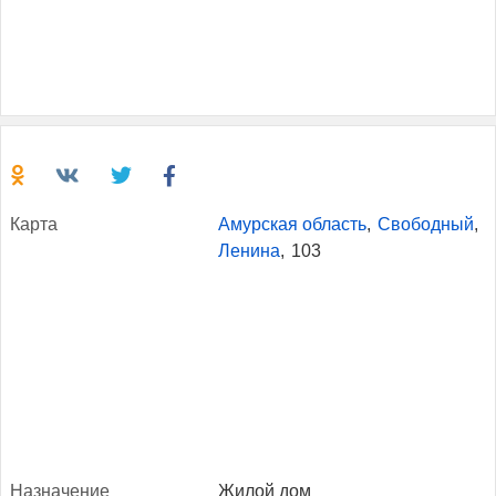
Кар­та
Амурская область
,
Свободный
,
Ленина
,
103
Наз­на­чение
Жилой дом