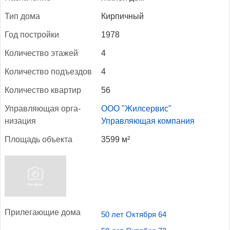
Тип до­ма
Кирпичный
Год пос­трой­ки
1978
Ко­личес­тво эта­жей
4
Ко­личес­тво подъ­ез­дов
4
Ко­личес­тво квар­тир
56
Уп­равля­ющая ор­га­
ООО "Жилсервис"
низа­ция
Управляющая компания
Пло­щадь объ­ек­та
3599 м²
При­лега­ющие до­ма
50 лет Октября 64