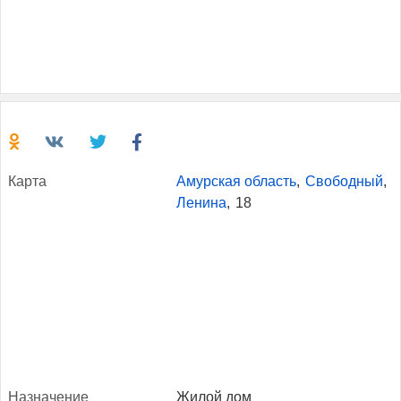
Кар­та
Амурская область
,
Свободный
,
Ленина
,
18
Наз­на­чение
Жилой дом