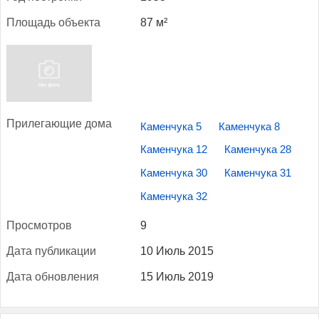
Пло­щадь объ­ек­та
87 м²
При­лега­ющие до­ма
Каменчука 5
Каменчука 8
Каменчука 12
Каменчука 28
Каменчука 30
Каменчука 31
Каменчука 32
Прос­мотров
9
Да­та пуб­ли­кации
10 Июль 2015
Да­та об­новле­ния
15 Июль 2019