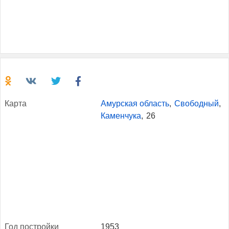
Кар­та
Амурская область
,
Свободный
,
Каменчука
,
26
Год пос­трой­ки
1953