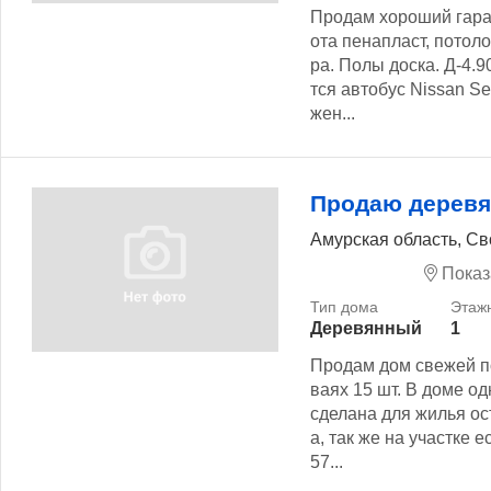
Продам хороший гара
ота пенапласт, потоло
ра. Полы доска. Д-4.
тся автобус Nissаn Sе
жен...
Продаю дерев
Амурская область, Св
Показ
Деревянный
1
Продам дом свежей п
ваях 15 шт. В доме о
сделана для жилья ос
а, так же на участке 
57...