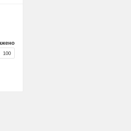
ажено
100