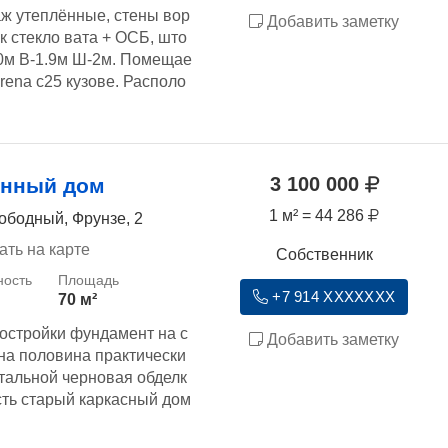
ж утеплённые, стены вор
Добавить заметку
к стекло вата + ОСБ, што
90м В-1.9м Ш-2м. Помещае
rеnа с25 кузове. Располо
3 100 000
янный дом
1 м² = 44 286
ободный, Фрунзе, 2
ать на карте
Собственник
+7 914 XXXXXXX
70 м²
остройки фундамент на с
Добавить заметку
дна половина практически
тальной черновая обделк
есть старый каркасный дом