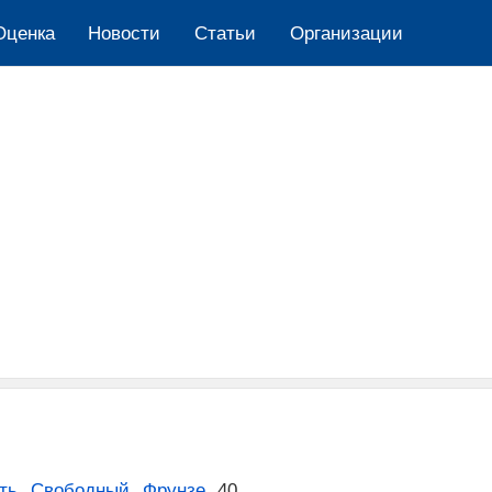
Оценка
Новости
Cтатьи
Организации
ть
,
Свободный
,
Фрунзе
,
40