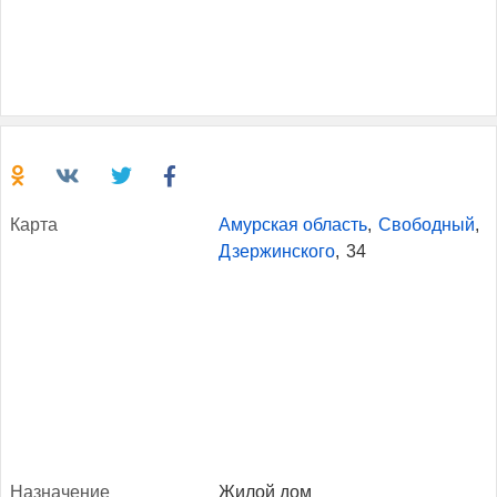
Кар­та
Амурская область
,
Свободный
,
Дзержинского
,
34
Наз­на­чение
Жилой дом