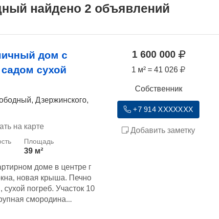
дный найдено 2 объявлений
1 600 000
пичный дом с
садом сухой
1 м² = 41 026
Собственник
ободный, Дзержинского,
+7 914 XXXXXXX
ать на карте
Добавить заметку
39 м²
ртирном доме в центре г
кна, новая крыша. Печно
 сухой погреб. Участок 10
Крупная смородина...