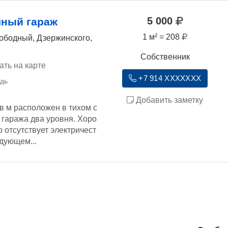
5 000
чный гараж
1 м² = 208
ободный, Дзержинского,
Собственник
ать на карте
+7 914 XXXXXXX
Добавить заметку
в м расположен в тихом с
 гаража два уровня. Хоро
 отсутствует электричест
дующем...