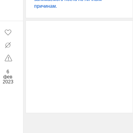
причинам.
6
фев
2023