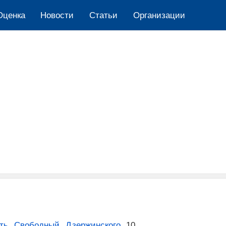
Оценка
Новости
Cтатьи
Организации
ть
,
Свободный
,
Дзержинского
,
10