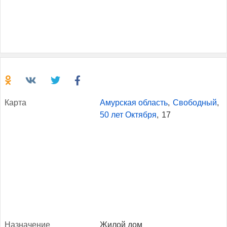
Кар­та
Амурская область
,
Свободный
,
50 лет Октября
,
17
Наз­на­чение
Жилой дом