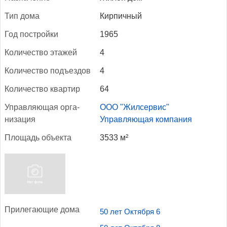
Тип до­ма
Кирпичный
Год пос­трой­ки
1965
Ко­личес­тво эта­жей
4
Ко­личес­тво подъ­ез­дов
4
Ко­личес­тво квар­тир
64
Уп­равля­ющая ор­га­
ООО "Жилсервис"
низа­ция
Управляющая компания
Пло­щадь объ­ек­та
3533 м²
При­лега­ющие до­ма
50 лет Октября 6