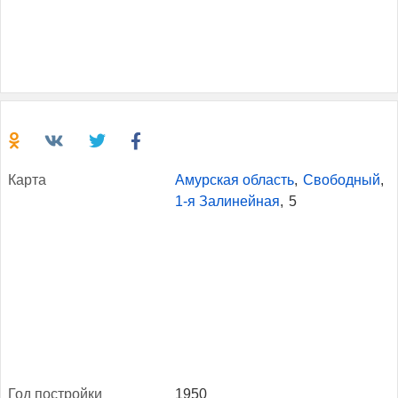
Кар­та
Амурская область
,
Свободный
,
1-я Залинейная
,
5
Год пос­трой­ки
1950