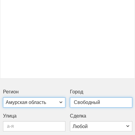
Ре­ги­он
Го­род
Ули­ца
Сдел­ка