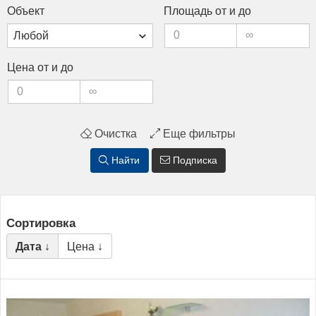
Объ­ект
Пло­щадь от и до
Це­на от и до
Очистка
Еще фильтры
Найти
Подписка
Сортировка
Дата ↓
Цена ↓