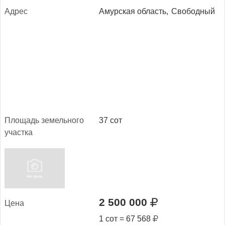
Ад­рес
Амурская область,
Свободный
Пло­щадь зе­мель­но­го
37 сот
учас­тка
2 500 000
Це­на
1 сот = 67 568