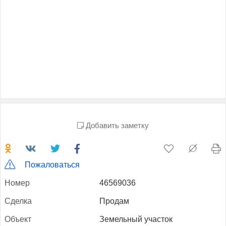
Добавить заметку
Пожаловаться
Но­мер
46569036
Сдел­ка
Продам
Объ­ект
Земельный участок