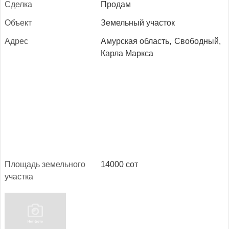
Сдел­ка
Продам
Объ­ект
Земельный участок
Ад­рес
Амурская область,
Свободный,
Карла Маркса
Пло­щадь зе­мель­но­го
14000 сот
учас­тка