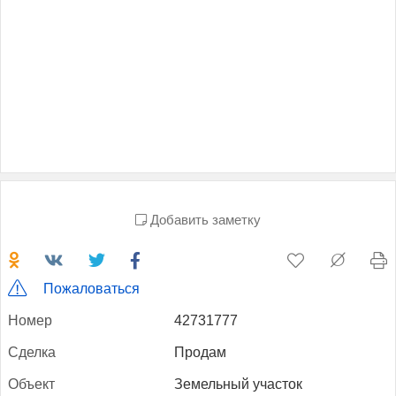
Добавить заметку
Пожаловаться
Но­мер
42731777
Сдел­ка
Продам
Объ­ект
Земельный участок