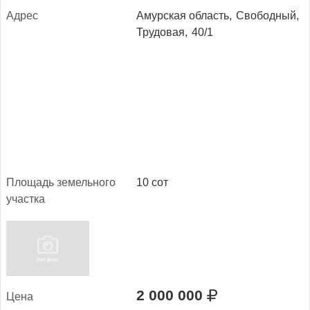
Ад­рес
Амурская область,
Свободный,
Трудовая,
40/1
Пло­щадь зе­мель­но­го
10 сот
учас­тка
2 000 000
Це­на