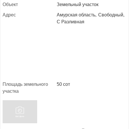
Объ­ект
Земельный участок
Ад­рес
Амурская область,
Свободный,
С Разливная
Пло­щадь зе­мель­но­го
50 сот
учас­тка