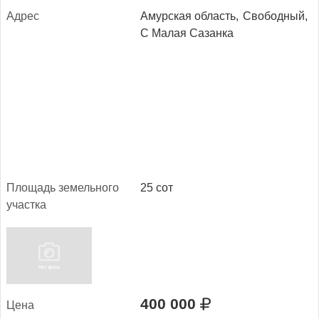
Ад­рес
Амурская область,
Свободный,
С Малая Сазанка
Пло­щадь зе­мель­но­го
25 сот
учас­тка
400 000
Це­на