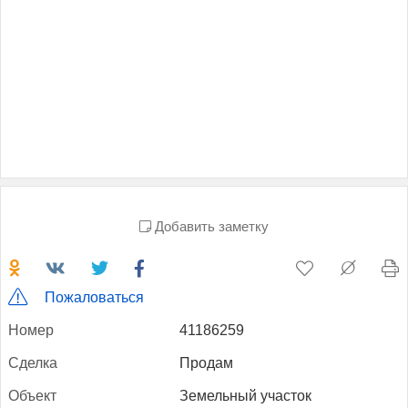
Добавить заметку
Пожаловаться
Но­мер
41186259
Сдел­ка
Продам
Объ­ект
Земельный участок