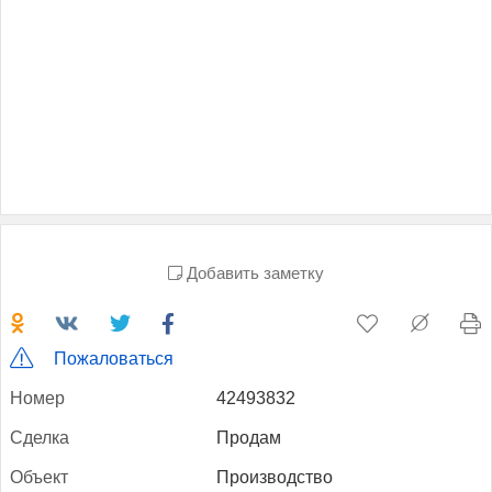
Добавить заметку
Пожаловаться
Но­мер
42493832
Сдел­ка
Продам
Объ­ект
Производство