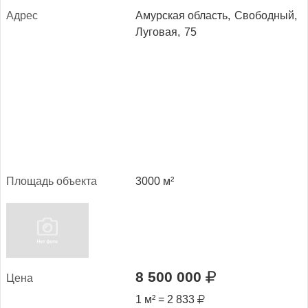
Ад­рес
Амурская область,
Свободный,
Луговая,
75
Пло­щадь объ­ек­та
3000 м²
8 500 000
Це­на
1 м² = 2 833