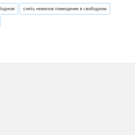
ободном
снять нежилое помещение в свободном