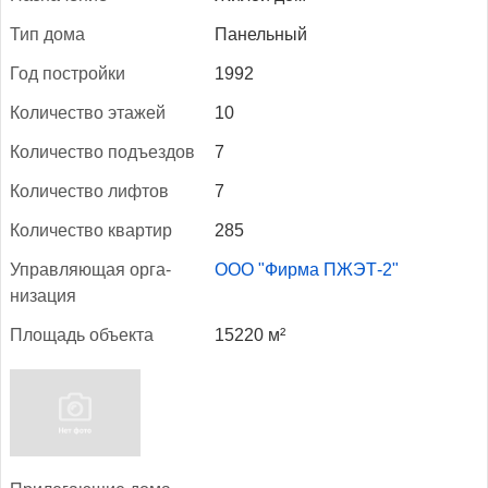
Тип до­ма
Панельный
Год пос­трой­ки
1992
Ко­личес­тво эта­жей
10
Ко­личес­тво подъ­ез­дов
7
Ко­личес­тво лиф­тов
7
Ко­личес­тво квар­тир
285
Уп­равля­ющая ор­га­
ООО "Фирма ПЖЭТ-2"
низа­ция
Пло­щадь объ­ек­та
15220 м²