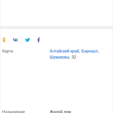
Кар­та
Алтайский край
,
Барнаул
,
Шумакова
,
32
Наз­на­чение
Жилой дом