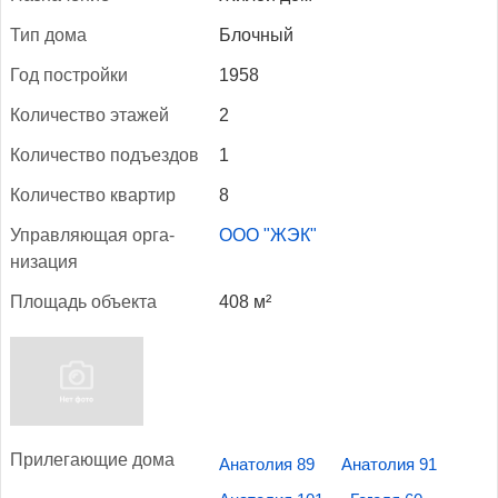
Тип до­ма
Блочный
Год пос­трой­ки
1958
Ко­личес­тво эта­жей
2
Ко­личес­тво подъ­ез­дов
1
Ко­личес­тво квар­тир
8
Уп­равля­ющая ор­га­
ООО "ЖЭК"
низа­ция
Пло­щадь объ­ек­та
408 м²
При­лега­ющие до­ма
Анатолия 89
Анатолия 91