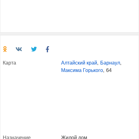
Кар­та
Алтайский край
,
Барнаул
,
Максима Горького
,
64
Наз­на­чение
Жилой дом