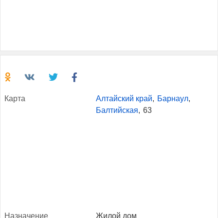
Кар­та
Алтайский край
,
Барнаул
,
Балтийская
,
63
Наз­на­чение
Жилой дом