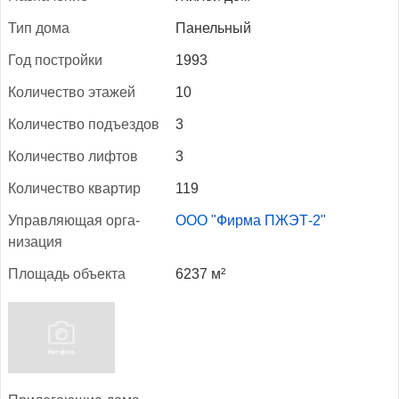
Тип до­ма
Панельный
Год пос­трой­ки
1993
Ко­личес­тво эта­жей
10
Ко­личес­тво подъ­ез­дов
3
Ко­личес­тво лиф­тов
3
Ко­личес­тво квар­тир
119
Уп­равля­ющая ор­га­
ООО "Фирма ПЖЭТ-2"
низа­ция
Пло­щадь объ­ек­та
6237 м²