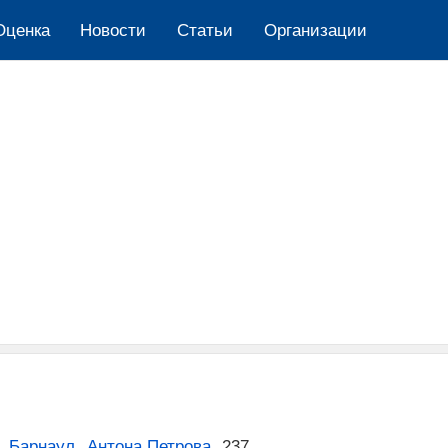
Оценка
Новости
Cтатьи
Организации
,
Барнаул
,
Антона Петрова
,
237