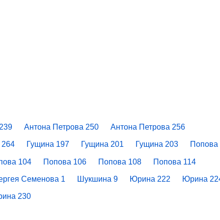
239
Антона Петрова 250
Антона Петрова 256
 264
Гущина 197
Гущина 201
Гущина 203
Попова
пова 104
Попова 106
Попова 108
Попова 114
ергея Семенова 1
Шукшина 9
Юрина 222
Юрина 22
ина 230