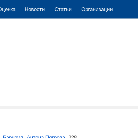
Оценка
Новости
Cтатьи
Организации
,
Барнаул
,
Антона Петрова
,
228