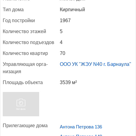
Тип до­ма
Кирпичный
Год пос­трой­ки
1967
Ко­личес­тво эта­жей
5
Ко­личес­тво подъ­ез­дов
4
Ко­личес­тво квар­тир
70
Уп­равля­ющая ор­га­
ООО УК "ЖЭУ N40 г. Барнаула"
низа­ция
Пло­щадь объ­ек­та
3539 м²
При­лега­ющие до­ма
Антона Петрова 136