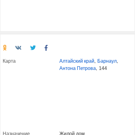
Кар­та
Алтайский край
,
Барнаул
,
Антона Петрова
,
144
Наз­на­чение
Жилой дом