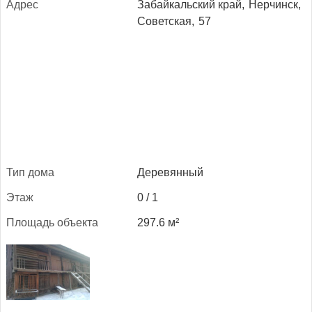
Ад­рес
Забайкальский край,
Нерчинск,
Советская,
57
Тип до­ма
Деревянный
Этаж
0 / 1
Пло­щадь объ­ек­та
297.6 м²