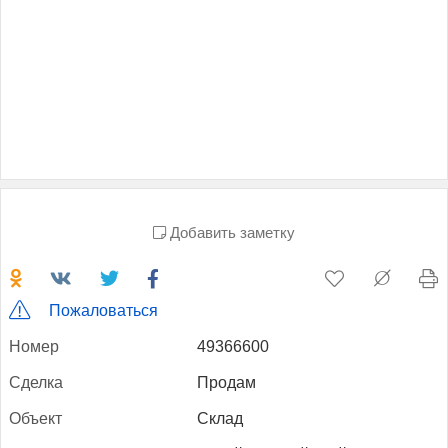
Добавить заметку
Пожаловаться
Но­мер
49366600
Сдел­ка
Продам
Объ­ект
Склад