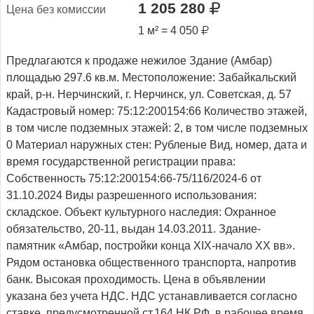
1 205 280
Це­на без ко­мис­сии
1 м² = 4 050
Предлагаются к продаже нежилое Здание (Амбар)
площадью 297.6 кв.м. Местоположение: Забайкальский
край, р-н. Нерчинский, г. Нерчинск, ул. Советская, д. 57
Кадастровый номер: 75:12:200154:66 Количество этажей,
в том числе подземных этажей: 2, в том числе подземных
0 Материал наружных стен: Рубленые Вид, номер, дата и
время государственной регистрации права:
Собственность 75:12:200154:66-75/116/2024-6 от
31.10.2024 Виды разрешенного использования:
складское. Объект культурного наследия: Охранное
обязательство, 20-11, выдан 14.03.2011. Здание-
памятник «Амбар, постройки конца XIX-начало XX вв».
Рядом остановка общественного транспорта, напротив
банк. Высокая проходимость. Цена в объявлении
указана без учета НДС. НДС устанавливается согласно
ставке, предусмотренной ст.164 НК РФ. в рабочее время,